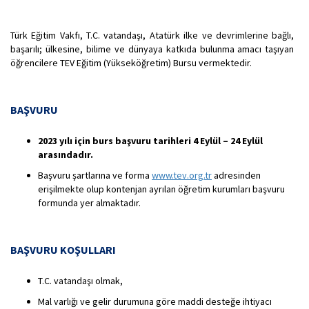
Türk Eğitim Vakfı, T.C. vatandaşı, Atatürk ilke ve devrimlerine bağlı,
başarılı; ülkesine, bilime ve dünyaya katkıda bulunma amacı taşıyan
öğrencilere TEV Eğitim (Yükseköğretim) Bursu vermektedir.
BAŞVURU
2023
yılı
için
burs
başvuru
tarihleri
4
Eylül
– 24
Eylül
arasındadır.
Başvuru şartlarına ve forma
www.tev.org.tr
adresinden
erişilmekte olup kontenjan ayrılan öğretim kurumları başvuru
formunda yer almaktadır.
BAŞVURU KOŞULLARI
T.C. vatandaşı olmak,
Mal varlığı ve gelir durumuna göre maddi desteğe ihtiyacı