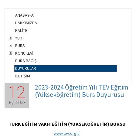
ANASAYFA
HAKKIMIZDA
KALİTE
YURT
BURS
KONUKEVİ
BURS BAĞIŞ
DUYURULAR
İLETİŞİM
2023-2024 Öğretim Yılı TEV Eğitim
12
(Yükseköğretim) Burs Duyurusu
Eyl 2023
TÜRK EĞİTİM VAKFI EĞİTİM (YÜKSEKÖĞRETİM) BURSU
www.tev.org.tr