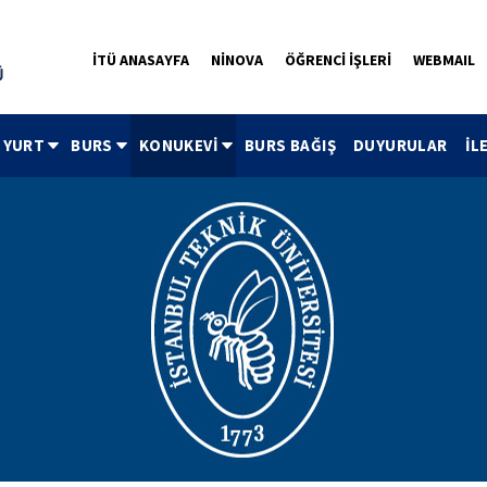
İTÜ ANASAYFA
NİNOVA
ÖĞRENCİ İŞLERİ
WEBMAIL
YURT
BURS
KONUKEVİ
BURS BAĞIŞ
DUYURULAR
İL