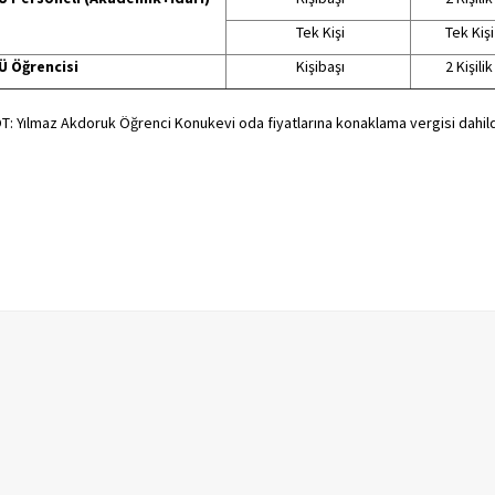
Tek Kişi
Tek Kişi
Ü Öğrencisi
Kişibaşı
2 Kişilik
T: Yılmaz Akdoruk Öğrenci Konukevi oda fiyatlarına konaklama vergisi dahild