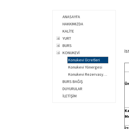
ANASAYFA
HAKKIMIZDA
KALİTE
YURT
BURS
İS
KONUKEVİ
Konukevi Ücretleri
Konukevi Yönergesi
Konukevi Rezervasyon
BURS BAĞIŞ
Ün
DUYURULAR
İLETİŞİM
Ka
Me
İT