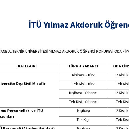
İTÜ Yılmaz Akdoruk Öğren
TANBUL TEKNİK ÜNİVERSİTESİ YILMAZ AKDORUK ÖĞRENCİ KONUKEVİ ODA FİY
KATEGORİ
TÜRK + YABANCI
ODA CİN
Kişibaşı - Türk
2 Kişilik
iversite Dışı Sivil Misafir
Tek Kişi - Türk
Tek Kişi
Kişibaşı - Yabancı
2 Kişilik
Tek Kişi - Yabancı
Tek Kişi
mu Personelleri ve İTÜ
Kişibaşı
2 Kişilik
zunları
Tek Kişi
Tek Kişi
Ü Personeli (Akademik+İdari)
Kişibaşı
2 Kişilik