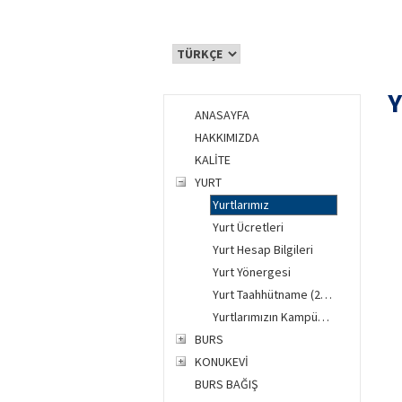
Y
ANASAYFA
HAKKIMIZDA
KALİTE
YURT
Yurtlarımız
Yurt Ücretleri
Yurt Hesap Bilgileri
Yurt Yönergesi
Yurt Taahhütname (2026-2027 Yılı)
Yurtlarımızın Kampüslerimizdeki Konumları
BURS
KONUKEVİ
BURS BAĞIŞ