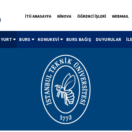
İTÜ ANASAYFA
NİNOVA
ÖĞRENCİ İŞLERİ
WEBMAIL
YURT
BURS
KONUKEVİ
BURS BAĞIŞ
DUYURULAR
İL