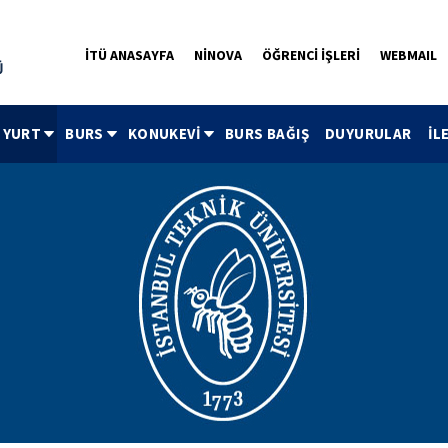
İTÜ ANASAYFA
NİNOVA
ÖĞRENCİ İŞLERİ
WEBMAIL
YURT
BURS
KONUKEVİ
BURS BAĞIŞ
DUYURULAR
İL