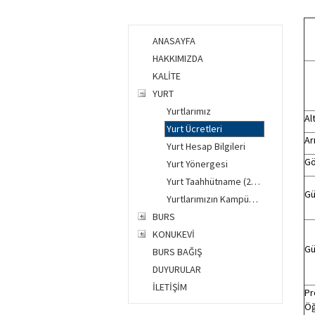
ANASAYFA
HAKKIMIZDA
KALİTE
YURT
Yurtlarımız
Al
Yurt Ücretleri
Ar
Yurt Hesap Bilgileri
Gö
Yurt Yönergesi
Yurt Taahhütname (2026-2027 Yılı)
Gü
Yurtlarımızın Kampüslerimizdeki Konumları
BURS
KONUKEVİ
Gü
BURS BAĞIŞ
DUYURULAR
İLETİŞİM
Pr
Öğ