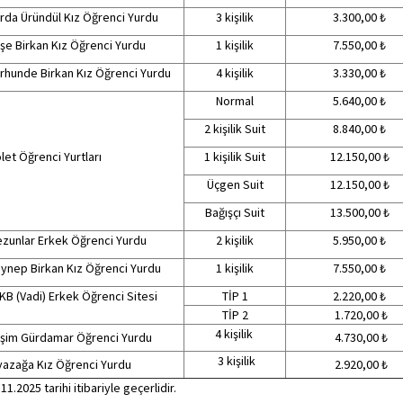
rda Üründül Kız Öğrenci Yurdu
3 kişilik
3.300,00 ₺
şe Birkan Kız Öğrenci Yurdu
1 kişilik
7.550,00 ₺
rhunde Birkan Kız Öğrenci Yurdu
4 kişilik
3.330,00 ₺
Normal
5.640,00 ₺
2 kişilik Suit
8.840,00 ₺
let Öğrenci Yurtları
1 kişilik Suit
12.150,00 ₺
Üçgen Suit
12.150,00 ₺
Bağışçı Suit
13.500,00 ₺
zunlar Erkek Öğrenci Yurdu
2 kişilik
5.950,00 ₺
ynep Birkan Kız Öğrenci Yurdu
1 kişilik
7.550,00 ₺
KB (Vadi) Erkek Öğrenci Sitesi
TİP 1
2.220,00 ₺
TİP 2
1.720,00 ₺
4 kişilik
şim Gürdamar Öğrenci Yurdu
4.730,00 ₺
3 kişilik
azağa Kız Öğrenci Yurdu
2.920,00 ₺
11.2025 tarihi itibariyle geçerlidir.