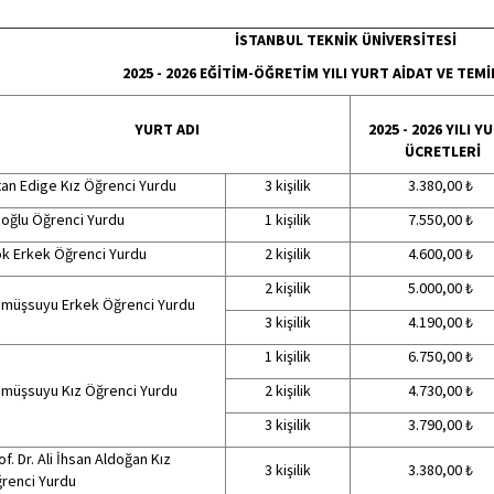
İSTANBUL TEKNİK ÜNİVERSİTESİ
2025 - 2026 EĞİTİM-ÖĞRETİM YILI YURT AİDAT VE TEMİ
YURT ADI
2025 - 2026 YILI Y
ÜCRETLERİ
tan Edige Kız Öğrenci Yurdu
3 kişilik
3.380,00 ₺
ıoğlu Öğrenci Yurdu
1 kişilik
7.550,00 ₺
k Erkek Öğrenci Yurdu
2 kişilik
4.600,00 ₺
2 kişilik
5.000,00 ₺
müşsuyu Erkek Öğrenci Yurdu
3 kişilik
4.190,00 ₺
1 kişilik
6.750,00 ₺
müşsuyu Kız Öğrenci Yurdu
2 kişilik
4.730,00 ₺
3 kişilik
3.790,00 ₺
of. Dr. Ali İhsan Aldoğan Kız
3 kişilik
3.380,00 ₺
renci Yurdu