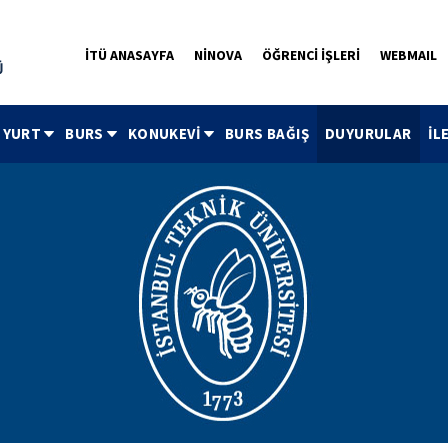
İTÜ ANASAYFA
NİNOVA
ÖĞRENCİ İŞLERİ
WEBMAIL
YURT
BURS
KONUKEVİ
BURS BAĞIŞ
DUYURULAR
İL