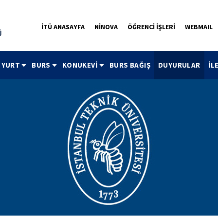
İTÜ ANASAYFA
NİNOVA
ÖĞRENCİ İŞLERİ
WEBMAIL
YURT
BURS
KONUKEVİ
BURS BAĞIŞ
DUYURULAR
İL