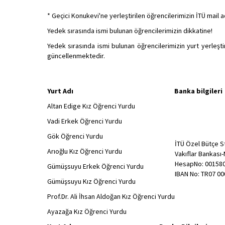
* Geçici Konukevi'ne yerleştirilen öğrencilerimizin İTÜ mail a
Yedek sırasında ismi bulunan öğrencilerimizin dikkatine!
Yedek sırasında ismi bulunan öğrencilerimizin yurt yerleştir
güncellenmektedir.
Yurt Adı Banka bilgileri
Altan Edige Kız Öğrenci Yurdu
Vadi Erkek Öğrenci Yurdu
Gök Öğrenci Yurdu
İTÜ Özel Bütçe St
Arıoğlu Kız Öğrenci Yurdu
Vakıflar Bankası
HesapNo: 00158
Gümüşsuyu Erkek Öğrenci Yurdu
IBAN No: TR07 00
Gümüşsuyu Kız Öğrenci Yurdu
Prof.Dr. Ali İhsan Aldoğan Kız Öğrenci Yurdu
Ayazağa Kız Öğrenci Yurdu