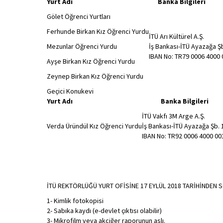
Yurt Adı Banka Bilgileri
Gölet Öğrenci Yurtları
Ferhunde Birkan Kız Öğrenci Yurdu
İTÜ Arı Kültürel A.Ş.
Mezunlar Öğrenci Yurdu
İş Bankası-İTÜ Ayazağa Ş
IBAN No: TR79 0006 4000 
Ayşe Birkan Kız Öğrenci Yurdu
Zeynep Birkan Kız Öğrenci Yurdu
Geçici Konukevi
Yurt Adı Banka Bilgileri
İTÜ Vakfı 3M Arge A.Ş.
Verda Üründül Kız Öğrenci Yurdu
İş Bankası-İTÜ Ayazağa Şb.
IBAN No: TR92 0006 4000 00
İTÜ REKTÖRLÜĞÜ YURT OFİSİNE 17 EYLÜL 2018 TARİHİNDEN 
1- Kimlik fotokopisi
2- Sabıka kaydı (e-devlet çıktısı olabilir)
3- Mikrofilm veya akciğer raporunun aslı.