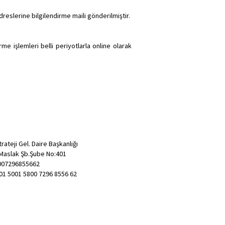
dreslerine bilgilendirme maili gönderilmiştir.
me işlemleri belli periyotlarla online olarak
rateji Gel. Daire Başkanlığı
-Maslak Şb.Şube No:401
007296855662
01 5001 5800 7296 8556 62