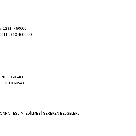
b. 1281- 460000
0011 2810 4600 00
 1281- 0605460
11 2810 6054 60
SONRA TESLİM EDİLMESİ GEREKEN BELGELER;