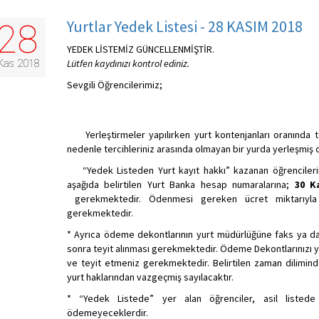
Yurtlar Yedek Listesi - 28 KASIM 2018
28
YEDEK LİSTEMİZ GÜNCELLENMİŞTİR.
Kas 2018
Lütfen kaydınızı kontrol ediniz.
Sevgili Öğrencilerimiz;
Yerleştirmeler yapılırken yurt kontenjanları oranında terc
nedenle tercihleriniz arasında olmayan bir yurda yerleşmiş ol
“Yedek Listeden Yurt kayıt hakkı” kazanan öğrencilerimiz
aşağıda belirtilen Yurt Banka hesap numaralarına;
30 Ka
gerekmektedir. Ödenmesi gereken ücret miktarıyla 
gerekmektedir.
* Ayrıca ödeme dekontlarının yurt müdürlüğüne faks ya da e
sonra teyit alınması gerekmektedir. Ödeme Dekontlarınızı yu
ve teyit etmeniz gerekmektedir. Belirtilen zaman dilimin
yurt haklarından vazgeçmiş sayılacaktır.
* “Yedek Listede” yer alan öğrenciler, asil listede
ödemeyeceklerdir.