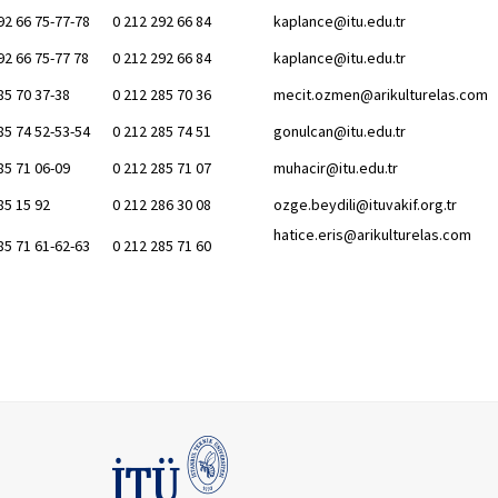
92 66 75-77-78
0 212 292 66 84
kaplance@itu.edu.tr
92 66 75-77 78
0 212 292 66 84
kaplance@itu.edu.tr
85 70 37-38
0 212 285 70 36
mecit.ozmen@arikulturelas.com
85 74 52-53-54
0 212 285 74 51
gonulcan@itu.edu.tr
85 71 06-09
0 212 285 71 07
muhacir@itu.edu.tr
85 15 92
0 212 286 30 08
ozge.beydili@ituvakif.org.tr
hatice.eris@arikulturelas.com
85 71 61-62-63
0 212 285 71 60