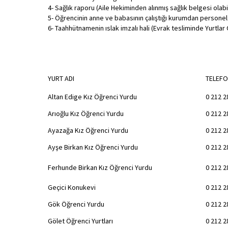
4- Sağlık raporu (Aile Hekiminden alınmış sağlık belgesi olabil
5- Öğrencinin anne ve babasının çalıştığı kurumdan persone
6- Taahhütnamenin ıslak imzalı hali (Evrak tesliminde Yurtlar 
YURT ADI
TELEFO
Altan Edige Kız Öğrenci Yurdu
0 212 2
Arıoğlu Kız Öğrenci Yurdu
0 212 2
Ayazağa Kız Öğrenci Yurdu
0 212 2
Ayşe Birkan Kız Öğrenci Yurdu
0 212 2
Ferhunde Birkan Kız Öğrenci Yurdu
0 212 2
Geçici Konukevi
0 212 2
Gök Öğrenci Yurdu
0 212 2
Gölet Öğrenci Yurtları
0 212 2