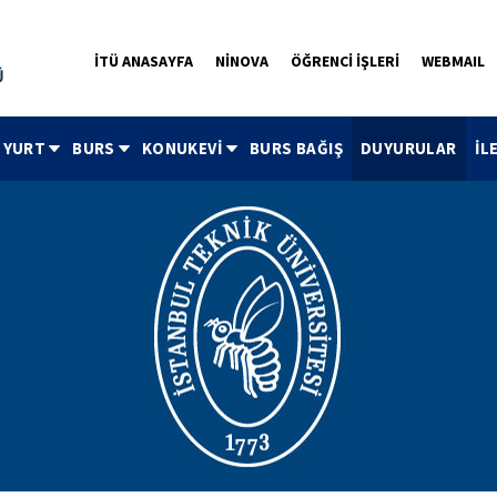
İTÜ ANASAYFA
NİNOVA
ÖĞRENCİ İŞLERİ
WEBMAIL
YURT
BURS
KONUKEVİ
BURS BAĞIŞ
DUYURULAR
İL