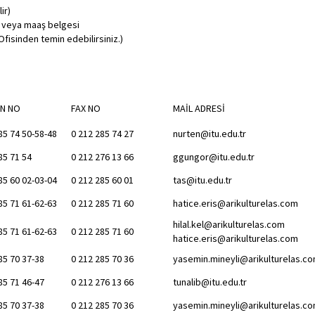
ir)
l veya maaş belgesi
Ofisinden temin edebilirsiniz.)
N NO
FAX NO
MAİL ADRESİ
85 74 50-58-48
0 212 285 74 27
nurten@itu.edu.tr
85 71 54
0 212 276 13 66
ggungor@itu.edu.tr
85 60 02-03-04
0 212 285 60 01
tas@itu.edu.tr
85 71 61-62-63
0 212 285 71 60
hatice.eris@arikulturelas.com
hilal.kel@arikulturelas.com
85 71 61-62-63
0 212 285 71 60
hatice.eris@arikulturelas.com
85 70 37-38
0 212 285 70 36
yasemin.mineyli@arikulturelas.c
85 71 46-47
0 212 276 13 66
tunalib@itu.edu.tr
85 70 37-38
0 212 285 70 36
yasemin.mineyli@arikulturelas.c