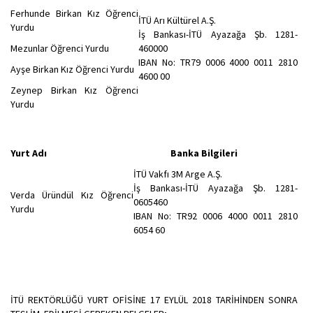
Ferhunde Birkan Kız Öğrenci
İTÜ Arı Kültürel A.Ş.
Yurdu
İş Bankası-İTÜ Ayazağa Şb. 1281-
Mezunlar Öğrenci Yurdu
460000
IBAN No: TR79 0006 4000 0011 2810
Ayşe Birkan Kız Öğrenci Yurdu
4600 00
Zeynep Birkan Kız Öğrenci
Yurdu
Yurt Adı Banka Bilgileri
İTÜ Vakfı 3M Arge A.Ş.
İş Bankası-İTÜ Ayazağa Şb. 1281-
Verda Üründül Kız Öğrenci
0605460
Yurdu
IBAN No: TR92 0006 4000 0011 2810
6054 60
İTÜ REKTÖRLÜĞÜ YURT OFİSİNE 17 EYLÜL 2018 TARİHİNDEN SONRA