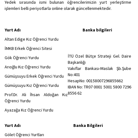
Yedek sırasında ismi bulunan öğrencilerimizin yurt yerleştirme
işlemleri belli periyotlarla online olarak güncellenmektedir.
Yurt Adı Banka bilgileri
Altan Edige Kız Öğrenci Yurdu
İMKB Erkek Öğrenci Sitesi
İTÜ Özel Bütçe Strateji Gel. Daire
Gök Öğrenci Yurdu
Başkanlığı
Arıoğlu Kız Öğrenci Yurdu
Vakıflar Bankası-Maslak Şb.Şube
No:401
Gümüşsuyu Erkek Öğrenci Yurdu
HesapNo: 00158007296855662
Gümüşsuyu Kız Öğrenci Yurdu
IBAN No: TR07 0001 5001 5800 7296
8556 62
Prof.Dr. Ali İhsan Aldoğan Kız
Öğrenci Yurdu
Ayazağa Kız Öğrenci Yurdu
Yurt Adı Banka Bilgileri
Gölet Öğrenci Yurtları