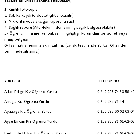
TESLİM EDİLMESİ GEREKEN BELGELER;
1- Kimlik fotokopisi
2- Sabıka kaydı (e-devlet çıktısı olabilir)
3- Mikrofilm veya akciğer raporunun aslı.
4- Sağlık raporu (Aile Hekiminden alınmış sağlık belgesi olabilir)
5- Öğrencinin anne ve babasının çalıştığı kurumdan personel veya
maaş belgesi
6- Taahhütnamenin ıslak imzalı hali (Evrak tesliminde Yurtlar Ofisinden
temin edebilirsiniz.)
YURT ADI
TELEFON NO
Altan Edige Kız Öğrenci Yurdu
0 212 285 74 50-58-4
Arıoğlu Kız Öğrenci Yurdu
0 212 285 71 54
Ayazağa Kız Öğrenci Yurdu
0 212 285 60 02-03-0
Ayşe Birkan Kız Öğrenci Yurdu
0 212 285 71 61-62-6
Ferhunde Birkan Kız Öğrenci Yurdu
0 212 285 71 61-62-6