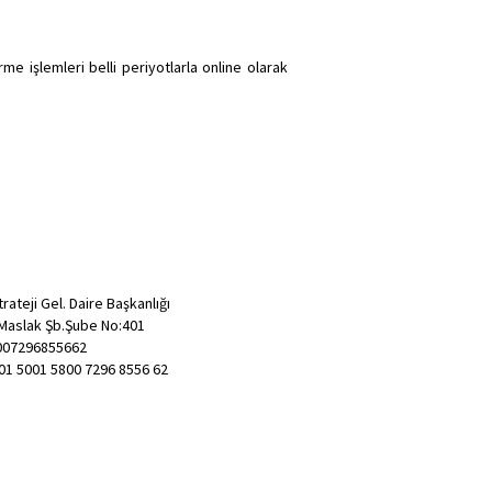
me işlemleri belli periyotlarla online olarak
rateji Gel. Daire Başkanlığı
-Maslak Şb.Şube No:401
007296855662
01 5001 5800 7296 8556 62