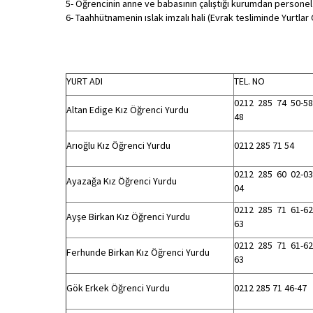
5- Öğrencinin anne ve babasının çalıştığı kurumdan persone
6- Taahhütnamenin ıslak imzalı hali (Evrak tesliminde Yurtlar 
YURT ADI
TEL. NO
0212 285 74 50-58
Altan Edige Kız Öğrenci Yurdu
48
Arıoğlu Kız Öğrenci Yurdu
0212 285 71 54
0212 285 60 02-03
Ayazağa Kız Öğrenci Yurdu
04
0212 285 71 61-62
Ayşe Birkan Kız Öğrenci Yurdu
63
0212 285 71 61-62
Ferhunde Birkan Kız Öğrenci Yurdu
63
Gök Erkek Öğrenci Yurdu
0212 285 71 46-47