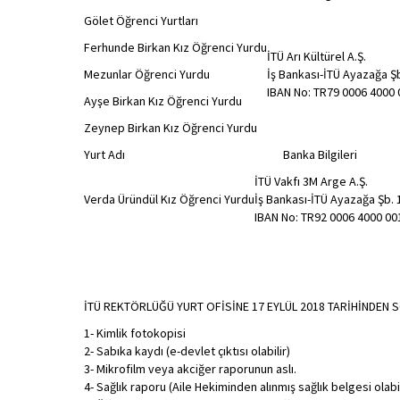
Gölet Öğrenci Yurtları
Ferhunde Birkan Kız Öğrenci Yurdu
İTÜ Arı Kültürel A.Ş.
Mezunlar Öğrenci Yurdu
İş Bankası-İTÜ Ayazağa Ş
IBAN No: TR79 0006 4000 
Ayşe Birkan Kız Öğrenci Yurdu
Zeynep Birkan Kız Öğrenci Yurdu
Yurt Adı Banka Bilgileri
İTÜ Vakfı 3M Arge A.Ş.
Verda Üründül Kız Öğrenci Yurdu
İş Bankası-İTÜ Ayazağa Şb.
IBAN No: TR92 0006 4000 00
İTÜ REKTÖRLÜĞÜ YURT OFİSİNE 17 EYLÜL 2018 TARİHİNDEN 
1- Kimlik fotokopisi
2- Sabıka kaydı (e-devlet çıktısı olabilir)
3- Mikrofilm veya akciğer raporunun aslı.
4- Sağlık raporu (Aile Hekiminden alınmış sağlık belgesi olabil