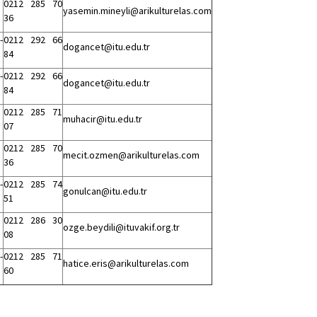
0212 285 70
yasemin.mineyli@arikulturelas.com
36
-
0212 292 66
dogancet@itu.edu.tr
84
-
0212 292 66
dogancet@itu.edu.tr
84
0212 285 71
muhacir@itu.edu.tr
07
0212 285 70
mecit.ozmen@arikulturelas.com
36
-
0212 285 74
gonulcan@itu.edu.tr
51
0212 286 30
ozge.beydili@ituvakif.org.tr
08
-
0212 285 71
hatice.eris@arikulturelas.com
60