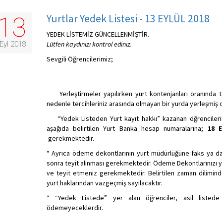
Yurtlar Yedek Listesi - 13 EYLÜL 2018
13
YEDEK LİSTEMİZ GÜNCELLENMİŞTİR.
Eyl 2018
Lütfen kaydınızı kontrol ediniz.
Sevgili Öğrencilerimiz;
Yerleştirmeler yapılırken yurt kontenjanları oranında terc
nedenle tercihleriniz arasında olmayan bir yurda yerleşmiş ol
“Yedek Listeden Yurt kayıt hakkı” kazanan öğrencilerimiz
aşağıda belirtilen Yurt Banka hesap numaralarına;
18 E
gerekmektedir.
* Ayrıca ödeme dekontlarının yurt müdürlüğüne faks ya da e
sonra teyit alınması gerekmektedir. Ödeme Dekontlarınızı yu
ve teyit etmeniz gerekmektedir. Belirtilen zaman dilimin
yurt haklarından vazgeçmiş sayılacaktır.
* “Yedek Listede” yer alan öğrenciler, asil listede
ödemeyeceklerdir.