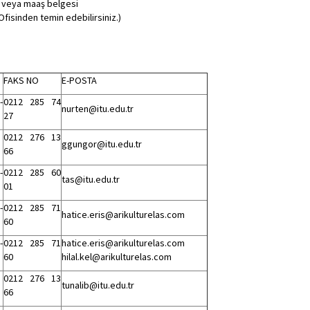
l veya maaş belgesi
Ofisinden temin edebilirsiniz.)
FAKS NO
E-POSTA
-
0212 285 74
nurten@itu.edu.tr
27
0212 276 13
ggungor@itu.edu.tr
66
-
0212 285 60
tas@itu.edu.tr
01
-
0212 285 71
hatice.eris@arikulturelas.com
60
-
0212 285 71
hatice.eris@arikulturelas.com
60
hilal.kel@arikulturelas.com
0212 276 13
tunalib@itu.edu.tr
66