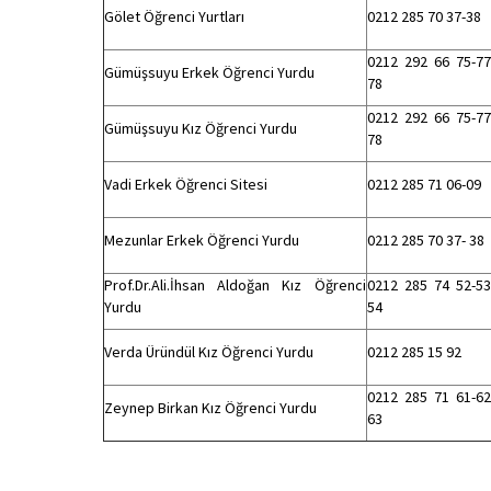
Gölet Öğrenci Yurtları
0212 285 70 37-38
0212 292 66 75-77
Gümüşsuyu Erkek Öğrenci Yurdu
78
0212 292 66 75-77
Gümüşsuyu Kız Öğrenci Yurdu
78
Vadi Erkek Öğrenci Sitesi
0212 285 71 06-09
Mezunlar Erkek Öğrenci Yurdu
0212 285 70 37- 38
Prof.Dr.Ali.İhsan Aldoğan Kız Öğrenci
0212 285 74 52-53
Yurdu
54
Verda Üründül Kız Öğrenci Yurdu
0212 285 15 92
0212 285 71 61-62
Zeynep Birkan Kız Öğrenci Yurdu
63