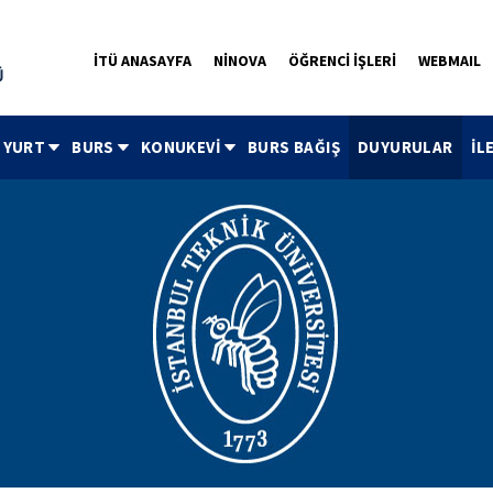
İTÜ ANASAYFA
NİNOVA
ÖĞRENCİ İŞLERİ
WEBMAIL
YURT
BURS
KONUKEVİ
BURS BAĞIŞ
DUYURULAR
İL