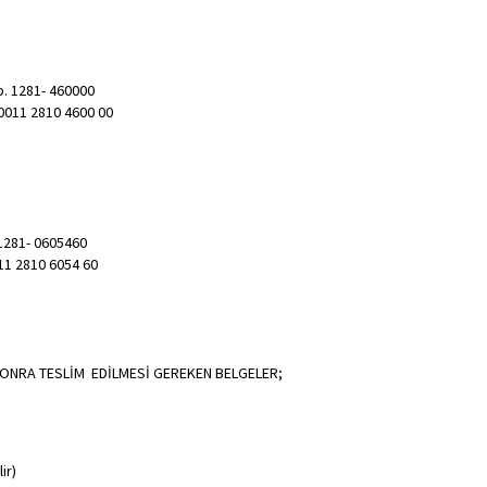
b. 1281- 460000
0011 2810 4600 00
 1281- 0605460
11 2810 6054 60
SONRA TESLİM EDİLMESİ GEREKEN BELGELER;
ir)