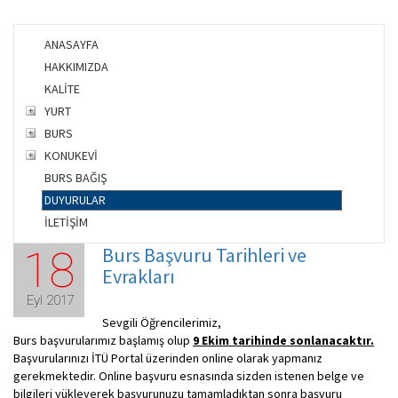
ANASAYFA
HAKKIMIZDA
KALİTE
YURT
BURS
KONUKEVİ
BURS BAĞIŞ
DUYURULAR
İLETİŞİM
Burs Başvuru Tarihleri ve
18
Evrakları
Eyl 2017
Sevgili Öğrencilerimiz,
Burs başvurularımız başlamış olup
9 Ekim tarihinde sonlanacaktır.
Başvurularınızı İTÜ Portal üzerinden online olarak yapmanız
gerekmektedir. Online başvuru esnasında sizden istenen belge ve
bilgileri yükleyerek başvurunuzu tamamladıktan sonra başvuru