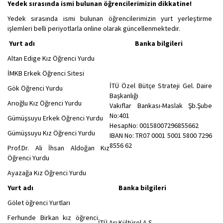
Yedek sırasında ismi bulunan öğrencilerimizin dikkatine!
Yedek sırasında ismi bulunan öğrencilerimizin yurt yerleştirme
işlemleri belli periyotlarla online olarak güncellenmektedir.
Yurt adı
Banka bilgileri
Altan Edige Kız Öğrenci Yurdu
İMKB Erkek Öğrenci Sitesi
İTÜ Özel Bütçe Strateji Gel. Daire
Gök Öğrenci Yurdu
Başkanlığı
Arıoğlu Kız Öğrenci Yurdu
Vakıflar Bankası-Maslak Şb.Şube
No:401
Gümüşsuyu Erkek Öğrenci Yurdu
HesapNo: 00158007296855662
Gümüşsuyu Kız Öğrenci Yurdu
IBAN No: TR07 0001 5001 5800 7296
8556 62
Prof.Dr. Ali İhsan Aldoğan Kız
Öğrenci Yurdu
Ayazağa Kız Öğrenci Yurdu
Yurt adı
Banka bilgileri
Gölet öğrenci Yurtları
Ferhunde Birkan kız öğrenci
İTÜ Arı Kültürel A.Ş.