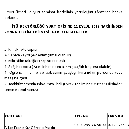
1-Yurt ücreti ile yurt teminat bedelinin yatırıldığını gösteren banka
dekontu
İTÜ REKTÖRLÜĞÜ YURT OFİSİNE 11 EYLÜL 2017 TARİHİNDEN
SONRA TESLİM EDİLMESİ GEREKEN BELGELER;
1- Kimlik fotokopisi
2- Sabıka kaydı (e-devlet çıktısı olabilir)
3- Mikrofilm (akciğer) raporunun aslı.
4- Sağlık raporu ( Aile Hekiminden alınmış sağlık belgesi olabilir)
4- Öğrencinin anne ve babasının çalıştığı kurumdan personel veya
maaş belgesi
5- Taahhütnamenin ıslak imzalı hali (Evrak tesliminde Yurtlar Ofisinden
temin edebilirsiniz.)
YURT ADI
TEL. NO
FAKS NO
0212 285 74 50-58-
0212 285 
Altan Edige Kız Öğrenci Yurdu