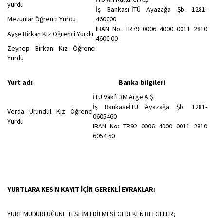
yurdu
İş Bankası-İTÜ Ayazağa Şb. 1281-
Mezunlar Öğrenci Yurdu
460000
IBAN No: TR79 0006 4000 0011 2810
Ayşe Birkan Kız Öğrenci Yurdu
4600 00
Zeynep Birkan Kız Öğrenci
Yurdu
Yurt adı
Banka bilgileri
İTÜ Vakfı 3M Arge A.Ş.
İş Bankası-İTÜ Ayazağa Şb. 1281-
Verda Üründül Kız Öğrenci
0605460
Yurdu
IBAN No: TR92 0006 4000 0011 2810
6054 60
YURTLARA KESİN KAYIT İÇİN GEREKLİ EVRAKLAR:
YURT MÜDÜRLÜĞÜNE TESLİM EDİLMESİ GEREKEN BELGELER;