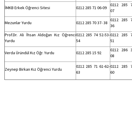
0212 285 
İMKB Erkek Öğrenci Sitesi
0212 285 71 06-09
07
0212 285 
Mezunlar Yurdu
0212 285 70 37- 38
36
Prof.Dr. Ali İhsan Aldoğan Kız Öğrenci
0212 285 74 52-53-
0212 285 
Yurdu
54
51
0212 286 
Verda Üründül Kız Öğr. Yurdu
0212 285 15 92
08
0212 285 71 61-62-
0212 285 
Zeynep Birkan Kız Öğrenci Yurdu
63
60