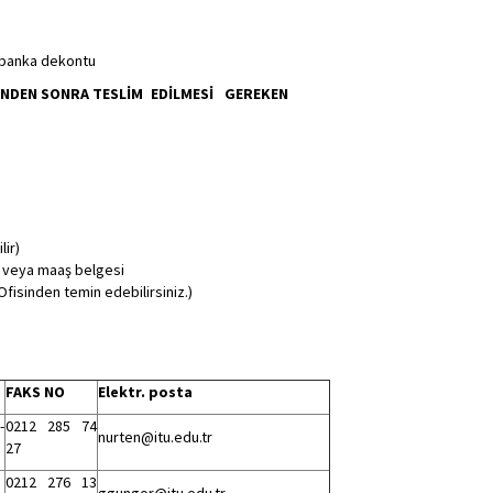
en banka dekontu
İNDEN SONRA TESLİM EDİLMESİ GEREKEN
lir)
l veya maaş belgesi
Ofisinden temin edebilirsiniz.)
FAKS NO
Elektr. posta
-
0212 285 74
nurten@itu.edu.tr
27
0212 276 13