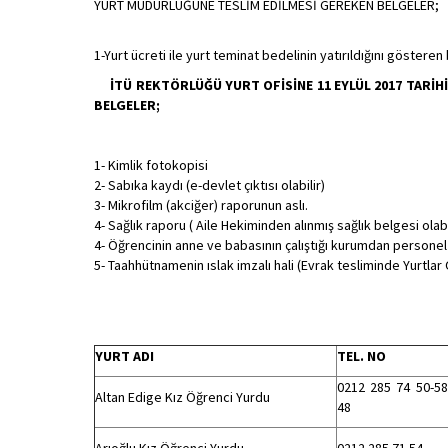
YURT MÜDÜRLÜĞÜNE TESLİM EDİLMESİ GEREKEN BELGELER;
1-Yurt ücreti ile yurt teminat bedelinin yatırıldığını göster
İTÜ REKTÖRLÜĞÜ YURT OFİSİNE 11 EYLÜL 2017 TARİH
BELGELER;
1- Kimlik fotokopisi
2- Sabıka kaydı (e-devlet çıktısı olabilir)
3- Mikrofilm (akciğer) raporunun aslı.
4- Sağlık raporu ( Aile Hekiminden alınmış sağlık belgesi olabi
4- Öğrencinin anne ve babasının çalıştığı kurumdan persone
5- Taahhütnamenin ıslak imzalı hali (Evrak tesliminde Yurtlar 
YURT ADI
TEL. NO
0212 285 74 50-58
Altan Edige Kız Öğrenci Yurdu
48