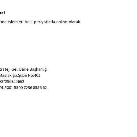
ne!
me işlemleri belli periyotlarla online olarak
rateji Gel. Daire Başkanlığı
-Maslak Şb.Şube No:401
007296855662
01 5001 5800 7296 8556 62