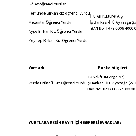
Gölet öğrenci Yurtları
Ferhunde Birkan kız öğrenci yurdu
İTÜ Arı Kültürel A.Ş.
Mezunlar Öğrenci Yurdu
İş Bankası-İTÜ Ayazağa Şb
IBAN No: TR79 0006 4000 
Ayşe Birkan Kız Öğrenci Yurdu
Zeynep Birkan Kız Öğrenci Yurdu
Yurt adı
Banka bilgileri
İTÜ Vakfı 3M Arge A.Ş.
Verda Üründül Kız Öğrenci Yurdu
İş Bankası-İTÜ Ayazağa Şb.
IBAN No: TR92 0006 4000 00
YURTLARA KESİN KAYIT İÇİN GEREKLİ EVRAKLAR: