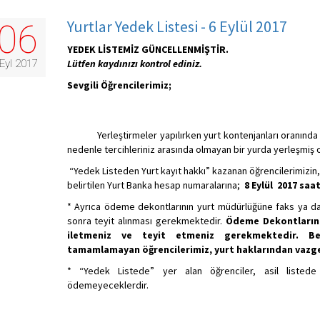
Yurtlar Yedek Listesi - 6 Eylül 2017
06
YEDEK LİSTEMİZ GÜNCELLENMİŞTİR.
Eyl 2017
Lütfen kaydınızı kontrol ediniz.
Sevgili Öğrencilerimiz;
Yerleştirmeler yapılırken yurt kontenjanları oranında terc
nedenle tercihleriniz arasında olmayan bir yurda yerleşmiş ol
“Yedek Listeden Yurt kayıt hakkı” kazanan öğrencilerimizin, 
belirtilen Yurt Banka hesap numaralarına;
8 Eylül 2017 saat
* Ayrıca ödeme dekontlarının yurt müdürlüğüne faks ya da e
sonra teyit alınması gerekmektedir.
Ödeme Dekontlarınız
iletmeniz ve teyit etmeniz gerekmektedir. Beli
tamamlamayan öğrencilerimiz, yurt haklarından vazge
* “Yedek Listede” yer alan öğrenciler, asil listede
ödemeyeceklerdir.