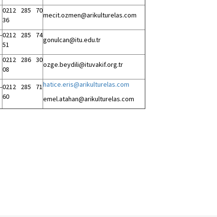
0212 285 70
mecit.ozmen@arikulturelas.com
36
-
0212 285 74
gonulcan@itu.edu.tr
51
0212 286 30
ozge.beydili@ituvakif.org.tr
08
hatice.eris@arikulturelas.com
-
0212 285 71
60
emel.atahan@arikulturelas.com