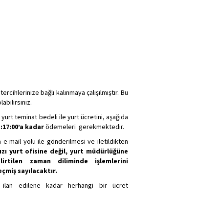
ihlerinize bağlı kalınmaya çalışılmıştır. Bu
abilirsiniz.
yurt teminat bedeli ile yurt ücretini, aşağıda
:17:00’a kadar
ödemeleri gerekmektedir.
-mail yolu ile gönderilmesi ve iletildikten
ı yurt ofisine değil, yurt müdürlüğüne
rtilen zaman diliminde işlemlerini
çmiş sayılacaktır.
 ilan edilene kadar herhangi bir ücret