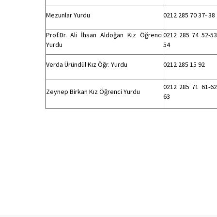
Mezunlar Yurdu
0212 285 70 37- 38
Prof.Dr. Ali İhsan Aldoğan Kız Öğrenci
0212 285 74 52-53
Yurdu
54
Verda Üründül Kız Öğr. Yurdu
0212 285 15 92
0212 285 71 61-62
Zeynep Birkan Kız Öğrenci Yurdu
63