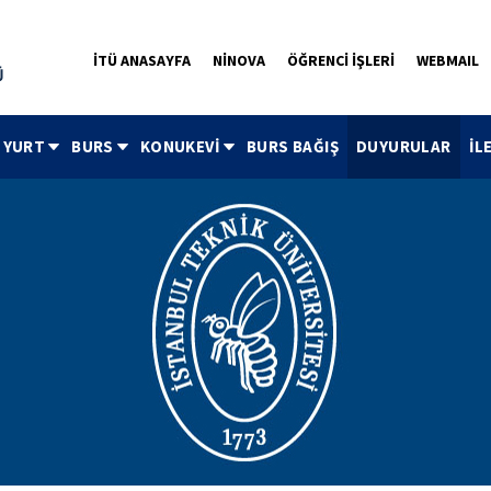
İTÜ ANASAYFA
NİNOVA
ÖĞRENCİ İŞLERİ
WEBMAIL
YURT
BURS
KONUKEVİ
BURS BAĞIŞ
DUYURULAR
İL