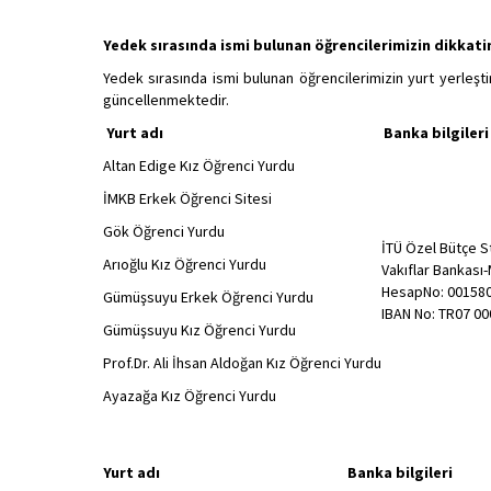
Yedek sırasında ismi bulunan öğrencilerimizin dikkati
Yedek sırasında ismi bulunan öğrencilerimizin yurt yerleştir
güncellenmektedir.
Yurt adı
Banka bilgileri
Altan Edige Kız Öğrenci Yurdu
İMKB Erkek Öğrenci Sitesi
Gök Öğrenci Yurdu
İTÜ Özel Bütçe St
Arıoğlu Kız Öğrenci Yurdu
Vakıflar Bankası
HesapNo: 00158
Gümüşsuyu Erkek Öğrenci Yurdu
IBAN No: TR07 00
Gümüşsuyu Kız Öğrenci Yurdu
Prof.Dr. Ali İhsan Aldoğan Kız Öğrenci Yurdu
Ayazağa Kız Öğrenci Yurdu
Yurt adı
Banka bilgileri