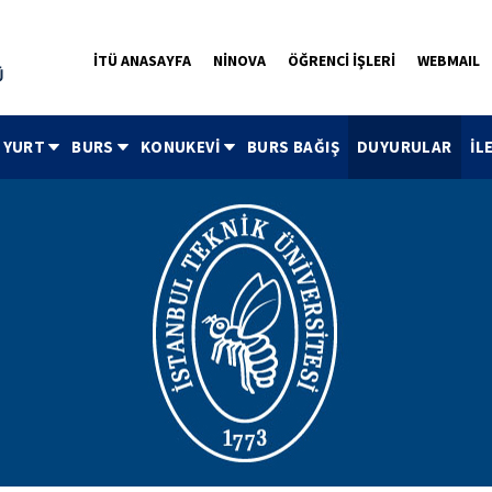
İTÜ ANASAYFA
NİNOVA
ÖĞRENCİ İŞLERİ
WEBMAIL
YURT
BURS
KONUKEVİ
BURS BAĞIŞ
DUYURULAR
İL