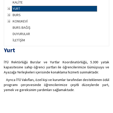
KALİTE
YURT
BURS
KONUKEVİ
BURS BAĞIŞ
DUYURULAR
İLETİŞİM
Yurt
İTÜ Rektörlüğü Burslar ve Yurtlar Koordinatörlüğü, 5.300 yatak
kapasitesine sahip öğrenci yurtları ile öğrencilerimize Gümüşsuyu ve
Ayazağa Yerleşkeleri içerisinde konaklama hizmeti sunmaktadır.
Ayrıca İTÜ Vakıfları, özel kişi ve kurumlar tarafından desteklenen ödül
programı çerçevesinde öğrencilerimize çeşitli düzeylerde yurt,
yemek ve gereksinim yardımları sağlamaktadır.