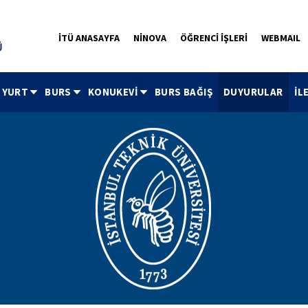
İTÜ ANASAYFA
NİNOVA
ÖĞRENCİ İŞLERİ
WEBMAIL
YURT
BURS
KONUKEVİ
BURS BAĞIŞ
DUYURULAR
İL