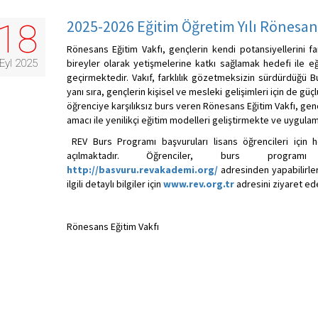
2025-2026 Eğitim Öğretim Yılı Rönesan
18
Rönesans Eğitim Vakfı, gençlerin kendi potansiyellerini fa
Eyl 2025
bireyler olarak yetişmelerine katkı sağlamak hedefi ile e
geçirmektedir. Vakıf, farklılık gözetmeksizin sürdürdüğü B
yanı sıra, gençlerin kişisel ve mesleki gelişimleri için de g
öğrenciye karşılıksız burs veren Rönesans Eğitim Vakfı, genç
amacı ile yenilikçi eğitim modelleri geliştirmekte ve uygulam
REV Burs Programı başvuruları lisans öğrencileri için 
açılmaktadır. Öğrenciler, burs programı
http://basvuru.revakademi.org/
adresinden yapabilirler
ilgili detaylı bilgiler için
www.rev.org.tr
adresini ziyaret ede
Rönesans Eğitim Vakfı