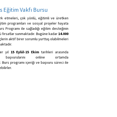
s Eğitim Vakfı Bursu
rk etmeleri, çok yönlü, eğitimli ve üretken
ğitim programları ve sosyal projeler hayata
urs Programı ile sağladığı eğitim desteğinin
üçlü fırsatlar sunmaktadır. Bugüne kadar
14.000
lerin aktif birer sorumlu yurttaş olabilmeleri
aktadır.
her yıl
15 Eylül-15 Ekim
tarihleri arasında
 başvurularını online ortamda
. Burs programı içeriği ve başvuru süreci ile
bilirler.