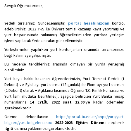
Sevgili Öğrencilerimiz,
Yedek Sıralarınız Güncellenmiştir,
portal hesabınızdan
kontrol
edebilirsiniz. 2022 YKS ile Üniversitemizi kazanıp kayıt yaptırmış ve
yurt başvurusunda bulunmuş öğrencilerimizden yurtlara yerleşim
işlemi yapılarak Yedek sıraları güncellenmiştir.
Yerleştirmeler yapılırken yurt kontenjanları oranında tercihlerinize
bağlı kalınmaya çalışılmıştır.
Bu nedenle tercihleriniz arasında olmayan bir yurda yerleşmiş
olabilirsiniz.
Yurt kayıt hakkı kazanan öğrencilerimizin, Yurt Teminat Bedeli (1
Dekont) ve Eylül ayı yurt ücreti (12 günlük) ile Ekim ayı yurt ücretini
(2.Dekont) olarak + Açıklama kısmında Öğrenci T.C. Kimlik Numarası ve
Yurt İsmi mutlaka belirtilmeli), aşağıda belirtilen Yurt Banka hesap
numaralarına
14 EYLÜL 2022 saat 12.00’
ye kadar ödemeleri
gerekmektedir.
Ödeme dekontlarının
https://portal.itu.edu.tr/apps/yurt/yurt-
bilgileri/yurt-belgeleri.aspx
2022-2023 Eğitim Dönemi
seçilerek
ilgili
kısmına yüklenmesi gerekmektedir.