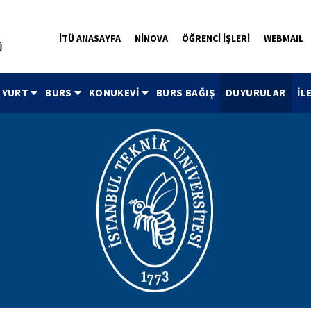
İTÜ ANASAYFA
NİNOVA
ÖĞRENCİ İŞLERİ
WEBMAIL
YURT
BURS
KONUKEVİ
BURS BAĞIŞ
DUYURULAR
İL