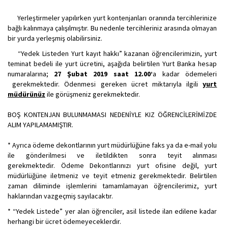
Yerleştirmeler yapılırken yurt kontenjanları oranında tercihlerinize
bağlı kalınmaya çalışılmıştır. Bu nedenle tercihleriniz arasında olmayan
bir yurda yerleşmiş olabilirsiniz.
“Yedek Listeden Yurt kayıt hakkı” kazanan öğrencilerimizin, yurt
teminat bedeli ile yurt ücretini, aşağıda belirtilen Yurt Banka hesap
numaralarına;
27 Şubat 2019 saat 12.00’
a kadar ödemeleri
gerekmektedir. Ödenmesi gereken ücret miktarıyla ilgili
yurt
müdürünüz
ile görüşmeniz gerekmektedir.
BOŞ KONTENJAN BULUNMAMASI NEDENİYLE KIZ ÖĞRENCİLERİMİZDE
ALIM YAPILAMAMIŞTIR.
* Ayrıca ödeme dekontlarının yurt müdürlüğüne faks ya da e-mail yolu
ile gönderilmesi ve iletildikten sonra teyit alınması
gerekmektedir. Ödeme Dekontlarınızı yurt ofisine değil, yurt
müdürlüğüne iletmeniz ve teyit etmeniz gerekmektedir. Belirtilen
zaman diliminde işlemlerini tamamlamayan öğrencilerimiz, yurt
haklarından vazgeçmiş sayılacaktır.
* “Yedek Listede” yer alan öğrenciler, asil listede ilan edilene kadar
herhangi bir ücret ödemeyeceklerdir.