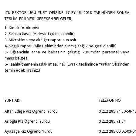
İTÜ REKTÖRLÜĞÜ YURT OFİSİNE 17 EYLÜL 2018 TARİHİNDEN SONRA
TESLİM EDİLMESİ GEREKEN BELGELER;
1- Kimlik fotokopisi
2- Sabıka kaydı (e-devlet çıktısı olabilir)
3- Mikrofilm veya akciğer raporunun aslı.
4- Sağlık raporu (Aile Hekiminden alınmış sağlık belgesi olabilir)
5- Öğrencinin anne ve babasının çalıştığı kurumdan personel veya
maaş belgesi
6- Taahhütnamenin ıslak imzalı hali (Evrak tesliminde Yurtlar Ofisinden
temin edebilirsiniz.)
YURT ADI
TELEFON NO
Altan Edige Kız Öğrenci Yurdu
0 212 285 74 50-58-4
Arıoğlu Kız Öğrenci Yurdu
0 212 285 71 54
Ayazağa Kız Öğrenci Yurdu
0 212 285 60 02-03-0