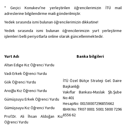
* Geçici Konukevi'ne yerleştirilen öğrencilerimizin İTÜ mail
adreslerine bilgilendirme maili gönderilmiştir.
Yedek sırasında ismi bulunan öğrencilerimizin dikkatine!
Yedek sırasında ismi bulunan öğrencilerimizin yurt yerleştirme
işlemleri belli periyotlarla online olarak güncellenmektedir.
Yurt Adı Banka bilgileri
Altan Edige Kız Öğrenci Yurdu
Vadi Erkek Öğrenci Yurdu
İTÜ Özel Bütçe Strateji Gel. Daire
Gök Öğrenci Yurdu
Başkanlığı
Arıoğlu Kız Öğrenci Yurdu
Vakıflar Bankası-Maslak Şb.Şube
No:401
Gümüşsuyu Erkek Öğrenci Yurdu
HesapNo: 00158007296855662
Gümüşsuyu Kız Öğrenci Yurdu
IBAN No: TR07 0001 5001 5800 7296
8556 62
Prof.Dr. Ali İhsan Aldoğan Kız
Öğrenci Yurdu