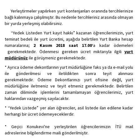
Yerleştirmeler yapılırken yurt kontenjanları oranında tercihlerinize
bağlı kalınmaya çalışılmıştır. Bu nedenle tercihleriniz arasında olmayan
bir yurda yerleşmiş olabilirsiniz.
“Yedek Listeden Yurt kayıt hakkı” kazanan öğrencilerimizin, yurt
teminat bedeli ile yurt ücretini, aşağıda belirtilen Yurt Banka hesap
numaralarına;
2 Kasım 2018 saat 17.00’
a kadar ödemeleri
gerekmektedir. Ödenmesi gereken ücret miktarıyla ilgili
yurt
müdürünüz
ile görüşmeniz gerekmektedir.
* Ayrıca ödeme dekontlarının yurt müdürlüğüne faks ya da e-mail yolu
ile gönderilmesi ve iletildikten sonra teyit alınması
gerekmektedir. Ödeme Dekontlarınızı yurt ofisine değil, yurt
müdürlüğüne iletmeniz ve teyit etmeniz gerekmektedir. Belirtilen
zaman diliminde işlemlerini tamamlamayan öğrencilerimiz, yurt
haklarından vazgeçmiş sayılacaktır.
* “Yedek Listede” yer alan öğrenciler, asil listede ilan edilene kadar
herhangi bir ücret ödemeyeceklerdir.
* Geçici Konukevi'ne yerleştirilen öğrencilerimizin İTÜ mail
adreslerine bilgilendirme maili gönderilmiştir.