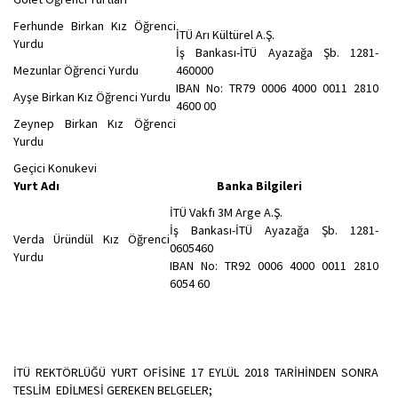
Ferhunde Birkan Kız Öğrenci
İTÜ Arı Kültürel A.Ş.
Yurdu
İş Bankası-İTÜ Ayazağa Şb. 1281-
Mezunlar Öğrenci Yurdu
460000
IBAN No: TR79 0006 4000 0011 2810
Ayşe Birkan Kız Öğrenci Yurdu
4600 00
Zeynep Birkan Kız Öğrenci
Yurdu
Geçici Konukevi
Yurt Adı Banka Bilgileri
İTÜ Vakfı 3M Arge A.Ş.
İş Bankası-İTÜ Ayazağa Şb. 1281-
Verda Üründül Kız Öğrenci
0605460
Yurdu
IBAN No: TR92 0006 4000 0011 2810
6054 60
İTÜ REKTÖRLÜĞÜ YURT OFİSİNE 17 EYLÜL 2018 TARİHİNDEN SONRA
TESLİM EDİLMESİ GEREKEN BELGELER;