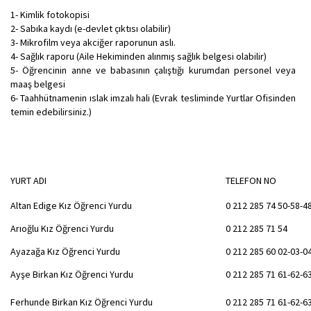
1- Kimlik fotokopisi
2- Sabıka kaydı (e-devlet çıktısı olabilir)
3- Mikrofilm veya akciğer raporunun aslı.
4- Sağlık raporu (Aile Hekiminden alınmış sağlık belgesi olabilir)
5- Öğrencinin anne ve babasının çalıştığı kurumdan personel veya
maaş belgesi
6- Taahhütnamenin ıslak imzalı hali (Evrak tesliminde Yurtlar Ofisinden
temin edebilirsiniz.)
YURT ADI
TELEFON NO
Altan Edige Kız Öğrenci Yurdu
0 212 285 74 50-58-4
Arıoğlu Kız Öğrenci Yurdu
0 212 285 71 54
Ayazağa Kız Öğrenci Yurdu
0 212 285 60 02-03-0
Ayşe Birkan Kız Öğrenci Yurdu
0 212 285 71 61-62-6
Ferhunde Birkan Kız Öğrenci Yurdu
0 212 285 71 61-62-6