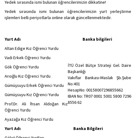
Yedek sırasında ismi bulunan öğrencilerimizin dikkatine!
Yedek sırasında ismi bulunan öğrencilerimizin yurt yerleştirme
işlemleri belli periyotlarla online olarak güncellenmektedir.
Yurt Adı Banka bilgileri
Altan Edige Kız Öğrenci Yurdu
Vadi Erkek Öğrenci Yurdu
İTÜ Özel Bütçe Strateji Gel. Daire
Gök Öğrenci Yurdu
Başkanlığı
Arıoğlu Kız Öğrenci Yurdu
Vakıflar Bankası-Maslak Şb.Şube
No:401
Gümüşsuyu Erkek Öğrenci Yurdu
HesapNo: 00158007296855662
Gümüşsuyu Kız Öğrenci Yurdu
IBAN No: TR07 0001 5001 5800 7296
8556 62
Prof.Dr. Ali İhsan Aldoğan Kız
Öğrenci Yurdu
Ayazağa Kız Öğrenci Yurdu
Yurt Adı Banka Bilgileri
Gölet Öğrenci Yurtları