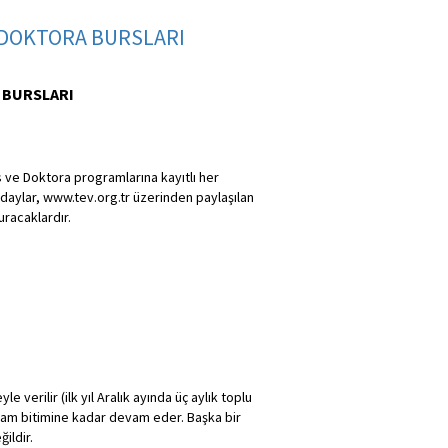
e DOKTORA BURSLARI
 BURSLARI
ns ve Doktora programlarına kayıtlı her
daylar, www.tev.org.tr üzerinden paylaşılan
racaklardır.
e verilir (ilk yıl Aralık ayında üç aylık toplu
ogram bitimine kadar devam eder. Başka bir
ildir.