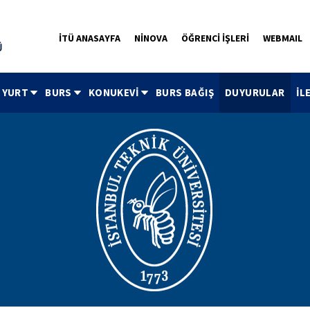
İTÜ ANASAYFA
NİNOVA
ÖĞRENCİ İŞLERİ
WEBMAIL
YURT
BURS
KONUKEVİ
BURS BAĞIŞ
DUYURULAR
İL