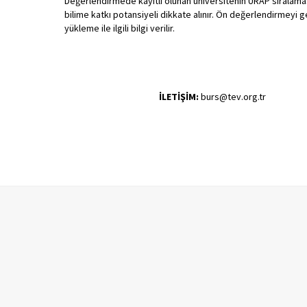
Değerlendirmede kayıtlı olunan üniversitenin URAP sıralama
bilime katkı potansiyeli dikkate alınır. Ön değerlendirmeyi
yükleme ile ilgili bilgi verilir.
İLETİŞİM:
burs@tev.org.tr