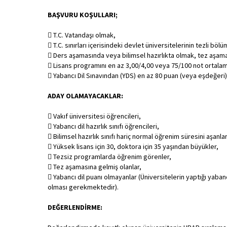
BAŞVURU KOŞULLARI;
 T.C. Vatandaşı olmak,
 T.C. sınırları içerisindeki devlet üniversitelerinin tezli b
 Ders aşamasında veya bilimsel hazırlıkta olmak, tez aşa
 Lisans programını en az 3,00/4,00 veya 75/100 not ortala
 Yabancı Dil Sınavından (YDS) en az 80 puan (veya eşdeğeri)
ADAY OLAMAYACAKLAR:
 Vakıf üniversitesi öğrencileri,
 Yabancı dil hazırlık sınıfı öğrencileri,
 Bilimsel hazırlık sınıfı hariç normal öğrenim süresini aşanlar (
 Yüksek lisans için 30, doktora için 35 yaşından büyükler,
 Tezsiz programlarda öğrenim görenler,
 Tez aşamasına gelmiş olanlar,
 Yabancı dil puanı olmayanlar (Üniversitelerin yaptığı yabanc
olması gerekmektedir).
DEĞERLENDİRME: