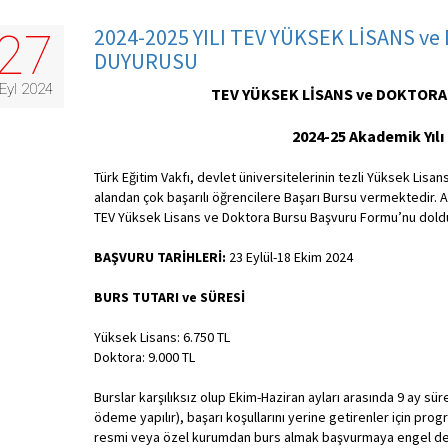
2024-2025 YILI TEV YÜKSEK LİSANS v
27
DUYURUSU
Eyl 2024
TEV YÜKSEK LİSANS ve DOKTORA
2024-25 Akademik Yılı
Türk Eğitim Vakfı, devlet üniversitelerinin tezli Yüksek Lisa
alandan çok başarılı öğrencilere Başarı Bursu vermektedir. A
TEV Yüksek Lisans ve Doktora Bursu Başvuru Formu’nu doldu
BAŞVURU TARİHLERİ:
23 Eylül-18 Ekim 2024
BURS TUTARI ve SÜRESİ
Yüksek Lisans: 6.750 TL
Doktora: 9.000 TL
Burslar karşılıksız olup Ekim-Haziran ayları arasında 9 ay süreyl
ödeme yapılır), başarı koşullarını yerine getirenler için pr
resmi veya özel kurumdan burs almak başvurmaya engel değ