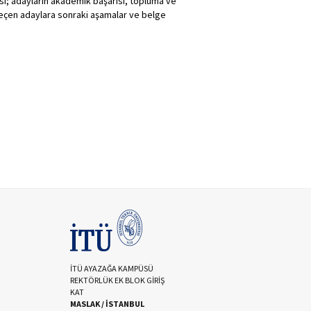
sı; adayların akademik başarısı, topluma ve
 geçen adaylara sonraki aşamalar ve belge
İTÜ AYAZAĞA KAMPÜSÜ
REKTÖRLÜK EK BLOK GİRİŞ
KAT
MASLAK / İSTANBUL