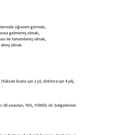
ölümlerinde öğrenim görmek,
masına gelmemiş olmak,
ması ile tamamlamış olmak,
 almış olmak.
Yüksek lisans için 2 yıl, doktora için 4 yıl),
ı dil sınavları, YDS, YÖKDİL vb. belgelerinin